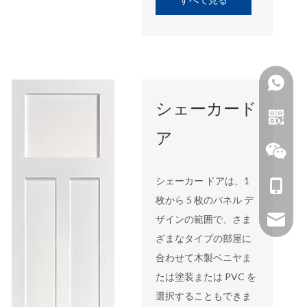
シェーカード
ア
シェーカー ドアは、1
+86-18
枚から 5 枚のパネル デ
ザインの範囲で、さま
zhoujun
ざまなタイプの部屋に
合わせて木製ベニヤま
たは塗装または PVC を
選択することもできま
ライン