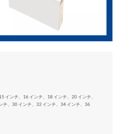
WeChat
WhatsA
15 インチ、16 インチ、18 インチ、20 インチ、
インチ、30 インチ、32 インチ、34 インチ、36