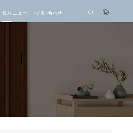
ト
資力
ニュース
お問い合わせ