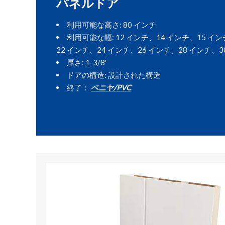
パネルドア
利用可能な高さ: 80 インチ
利用可能な幅: 12 インチ、14 インチ、15 イン
22 インチ、24 インチ、26 インチ、28 インチ、3
厚さ: 1-3/8'
ドアの構造: 設計された構造
終了：
ベニヤ/PVC