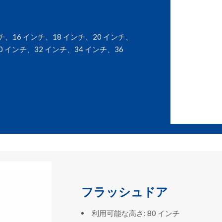
チ、16 インチ、18 インチ、20 インチ、
0 インチ、32 インチ、34 インチ、36
フラッシュドア
利用可能な高さ: 80 インチ