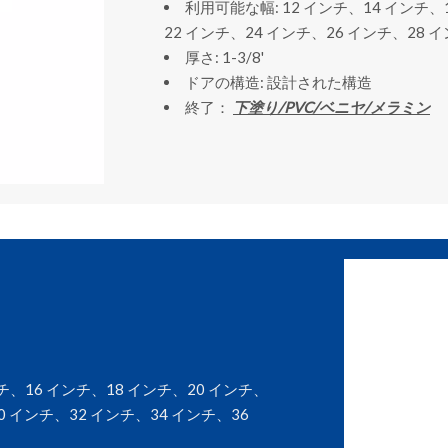
利用可能な幅: 12 インチ、14 インチ、
22 インチ、24 インチ、26 インチ、28 
厚さ: 1-3/8'
ドアの構造: 設計された構造
終了：
下塗り/PVC/ベニヤ/メラミン
チ、16 インチ、18 インチ、20 インチ、
0 インチ、32 インチ、34 インチ、36