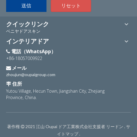
送信
リセット
クイックリンク
ベニヤドアスキン
インテリアドア
電話（WhatsApp）

+86-18057009922
メール

zhoujun@oupaigroup.com
住所

Yutou Village, Hecun Town, Jiangshan City, Zhejiang
Province, China.
著作権
2021 江山 Oupai ドア工業株式会社支援者
リードン
.
サ

イトマップ
.