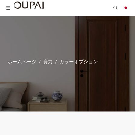
ホームページ
/
資力
/
カラーオプション