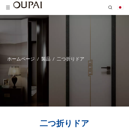
ホームページ
/
製品
/
二つ折りドア
二つ折りドア