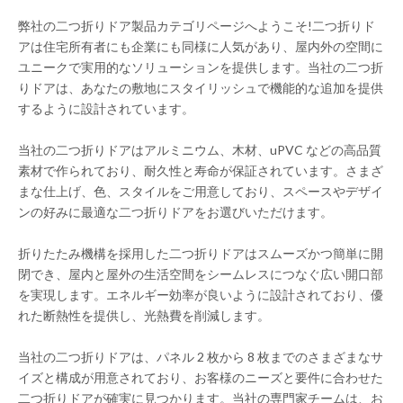
弊社の二つ折りドア製品カテゴリページへようこそ!二つ折りド
アは住宅所有者にも企業にも同様に人気があり、屋内外の空間に
ユニークで実用的なソリューションを提供します。当社の二つ折
りドアは、あなたの敷地にスタイリッシュで機能的な追加を提供
するように設計されています。
当社の二つ折りドアはアルミニウム、木材、uPVC などの高品質
素材で作られており、耐久性と寿命が保証されています。さまざ
まな仕上げ、色、スタイルをご用意しており、スペースやデザイ
ンの好みに最適な二つ折りドアをお選びいただけます。
折りたたみ機構を採用した二つ折りドアはスムーズかつ簡単に開
閉でき、屋内と屋外の生活空間をシームレスにつなぐ広い開口部
を実現します。エネルギー効率が良いように設計されており、優
れた断熱性を提供し、光熱費を削減します。
当社の二つ折りドアは、パネル 2 枚から 8 枚までのさまざまなサ
イズと構成が用意されており、お客様のニーズと要件に合わせた
二つ折りドアが確実に見つかります。当社の専門家チームは、お